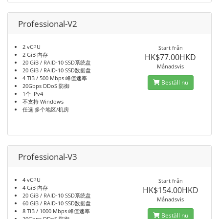
Professional-V2
2 vCPU
Start från
2 GiB 内存
HK$77.00HKD
20 GiB / RAID-10 SSD系统盘
Månadsvis
20 GiB / RAID-10 SSD数据盘
4 TiB / 500 Mbps 峰值速率
Beställ nu
20Gbps DDoS 防御
1个 IPv4
不支持 Windows
任选 多个地区/机房
Professional-V3
4 vCPU
Start från
4 GiB 内存
HK$154.00HKD
20 GiB / RAID-10 SSD系统盘
Månadsvis
60 GiB / RAID-10 SSD数据盘
8 TiB / 1000 Mbps 峰值速率
Beställ nu
20Gbps DDoS 防御