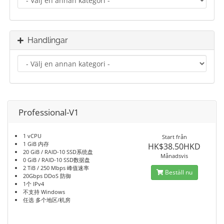
Handlingar
Professional-V1
1 vCPU
Start från
1 GiB 内存
HK$38.50HKD
20 GiB / RAID-10 SSD系统盘
Månadsvis
0 GiB / RAID-10 SSD数据盘
2 TiB / 250 Mbps 峰值速率
Beställ nu
20Gbps DDoS 防御
1个 IPv4
不支持 Windows
任选 多个地区/机房