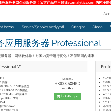
服务器或企业服务器！我方产品均不保证scamalytics.com的纯
Azer
t bazası
Server/Şəbəkə vəziyyəti
Ortaqlar
Əlaqə
应用服务器 Professional
型服务器，网络较优异！对国内宽带进行优化！不保证国内速率！
fessional-V1
Profe
CPU
2 vCP
Sadəcə..
iB 内存
2 Gi
HK$38.50HKD
GiB / RAID-10 SSD系统盘
20 Gi
monthly
iB / RAID-10 SSD数据盘
20 Gi
iB / 250 Mbps 峰值速率
4 TiB
İndi sifariş et
bps DDoS 防御
20Gb
IPv4
1个 IP
持 Windows
不支持 
 多个地区/机房
任选 