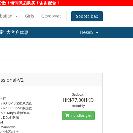
净度分数！请同意后购买！谢谢配合！
baijani
Giriş
Qeydiyyat
Səbətə bax
大客户优惠
Hesab
ssional-V2
U
Sadəcə..
B 内存
HK$77.00HKD
B / RAID-10 SSD系统盘
monthly
B / RAID-10 SSD数据盘
 / 500 Mbps 峰值速率
İndi sifariş et
ps DDoS 防御
v4
Windows
多个地区/机房