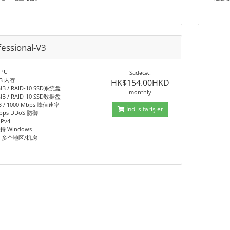
fessional-V3
CPU
Sadəcə..
iB 内存
HK$154.00HKD
GiB / RAID-10 SSD系统盘
monthly
GiB / RAID-10 SSD数据盘
iB / 1000 Mbps 峰值速率
İndi sifariş et
bps DDoS 防御
IPv4
持 Windows
 多个地区/机房