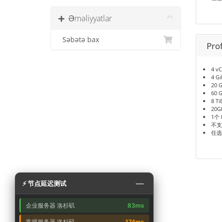
Əməliyyatlar
Səbətə bax
Pro
4 v
4 G
20 
60 
8 T
20G
1个 
不支
任选
—
⚡ 节点延迟测试
企业服务器 洛杉矶
83ms
常规服务器 洛杉矶
174ms