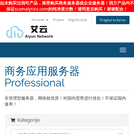
如未购买过我司产品，推荐购买商务服务器或企业服务器！我方产品均不
保证scamalytics.com的纯净度分数！请同意后购买！谢谢配合！
Hrvatski
Prijava
Registtracija
Pregled košarice
Toggl
navig
商务应用服务器
Professional
非管理型服务器，网络较优异！对国内宽带进行优化！不保证国内
速率！
Kategorije