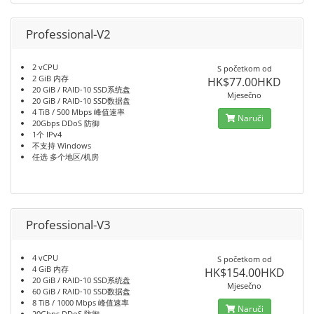
Professional-V2
2 vCPU
S početkom od
2 GiB 内存
HK$77.00HKD
20 GiB / RAID-10 SSD系统盘
Mjesečno
20 GiB / RAID-10 SSD数据盘
4 TiB / 500 Mbps 峰值速率
Naruči
20Gbps DDoS 防御
1个 IPv4
不支持 Windows
任选 多个地区/机房
Professional-V3
4 vCPU
S početkom od
4 GiB 内存
HK$154.00HKD
20 GiB / RAID-10 SSD系统盘
Mjesečno
60 GiB / RAID-10 SSD数据盘
8 TiB / 1000 Mbps 峰值速率
Naruči
20Gbps DDoS 防御