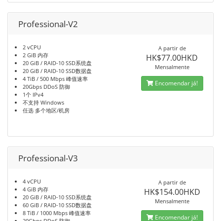
Professional-V2
2 vCPU
A partir de
2 GiB 内存
HK$77.00HKD
20 GiB / RAID-10 SSD系统盘
Mensalmente
20 GiB / RAID-10 SSD数据盘
4 TiB / 500 Mbps 峰值速率
Encomendar já!
20Gbps DDoS 防御
1个 IPv4
不支持 Windows
任选 多个地区/机房
Professional-V3
4 vCPU
A partir de
4 GiB 内存
HK$154.00HKD
20 GiB / RAID-10 SSD系统盘
Mensalmente
60 GiB / RAID-10 SSD数据盘
8 TiB / 1000 Mbps 峰值速率
Encomendar já!
20Gbps DDoS 防御