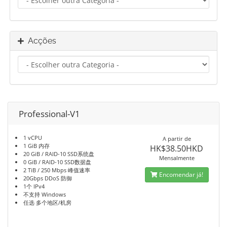
Acções
Professional-V1
1 vCPU
A partir de
1 GiB 内存
HK$38.50HKD
20 GiB / RAID-10 SSD系统盘
Mensalmente
0 GiB / RAID-10 SSD数据盘
2 TiB / 250 Mbps 峰值速率
Encomendar já!
20Gbps DDoS 防御
1个 IPv4
不支持 Windows
任选 多个地区/机房