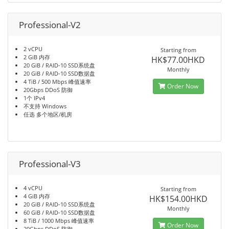
Professional-V2
2 vCPU
Starting from
2 GiB 内存
HK$77.00HKD
20 GiB / RAID-10 SSD系统盘
Monthly
20 GiB / RAID-10 SSD数据盘
4 TiB / 500 Mbps 峰值速率
Order Now
20Gbps DDoS 防御
1个 IPv4
不支持 Windows
任选 多个地区/机房
Professional-V3
4 vCPU
Starting from
4 GiB 内存
HK$154.00HKD
20 GiB / RAID-10 SSD系统盘
Monthly
60 GiB / RAID-10 SSD数据盘
8 TiB / 1000 Mbps 峰值速率
Order Now
20Gbps DDoS 防御