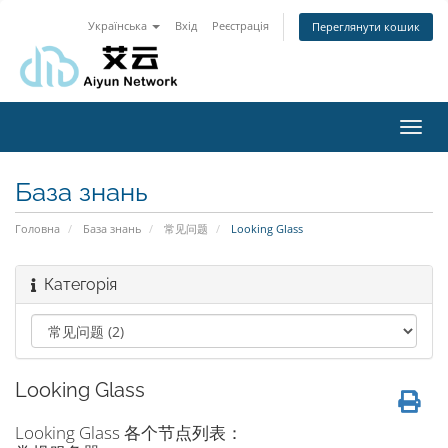
Українська
Вхід
Реєстрація
Переглянути кошик
Toggl
navig
База знань
Головна
База знань
常见问题
Looking Glass
Категорія
Looking Glass
Looking Glass 各个节点列表：