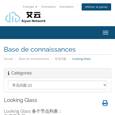
Français
Connexion
Inscription
Afficher le panier
Bascu
la
navig
Base de connaissances
Accueil
Base de connaissances
常见问题
Looking Glass
Catégories
Looking Glass
Looking Glass 各个节点列表：