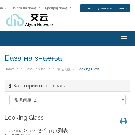
an
Најава на профил
Креирај профил
Потрошувачка кошничка
Toggl
navig
База на знаења
Почетна
База на знаења
常见问题
Looking Glass
Категории на прашања
Looking Glass
Looking Glass 各个节点列表：