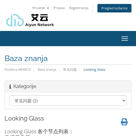
Hrvatski
Prijava
Registtracija
Pregled košarice
Toggl
navig
Baza znanja
Početna WHMCS
Baza znanja
常见问题
Looking Glass
Kategorije
Looking Glass
Looking Glass 各个节点列表：