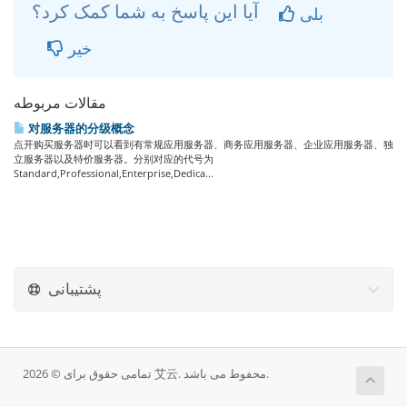
آیا این پاسخ به شما کمک کرد؟
بلی
خیر
مقالات مربوطه
对服务器的分级概念
点开购买服务器时可以看到有常规应用服务器、商务应用服务器、企业应用服务器、独
立服务器以及特价服务器。分别对应的代号为
Standard,Professional,Enterprise,Dedica...
پشتیبانی
تمامی حقوق برای © 2026 艾云. محفوط می باشد.