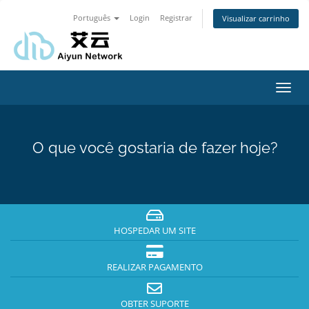
Português
Login
Registrar
Visualizar carrinho
Alter
nave
O que você gostaria de fazer hoje?
HOSPEDAR UM SITE
REALIZAR PAGAMENTO
OBTER SUPORTE