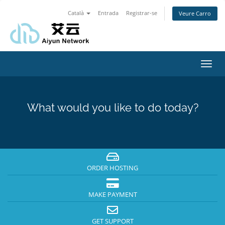
Català
Entrada
Registrar-se
Veure Carro
Toggl
navig
What would you like to do today?
ORDER HOSTING
MAKE PAYMENT
GET SUPPORT