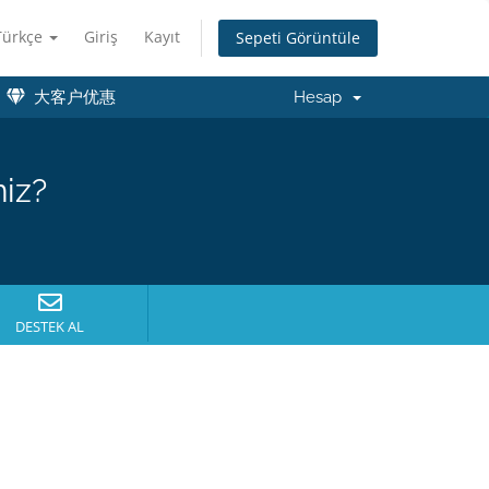
Türkçe
Giriş
Kayıt
Sepeti Görüntüle
大客户优惠
Hesap
niz?
DESTEK AL