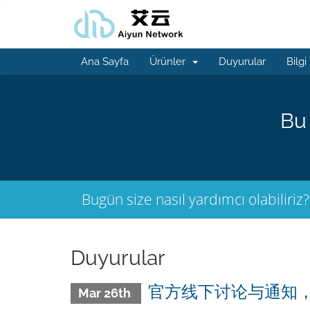
Ana Sayfa
Ürünler
Duyurular
Bilgi
Bu 
Bugün size nasıl yardımcı olabiliriz?
Duyurular
官方线下讨论与通知
Mar 26th