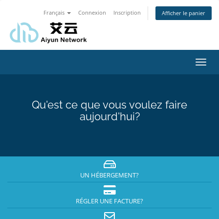
Français
Connexion
Inscription
Afficher le panier
Bascu
la
navig
Qu'est ce que vous voulez faire
aujourd'hui?
UN HÉBERGEMENT?
RÉGLER UNE FACTURE?