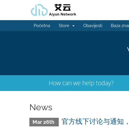
Početna
Store
Obavijesti
Baza zna
How can we help today?
News
官方线下讨论与通知
Mar 26th