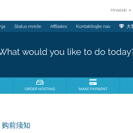
Hrvatski
nja
Status mreže
Affiliates
Kontaktirajte nas
大
What would you like to do today
ORDER HOSTING
MAKE PAYMENT
，购前须知