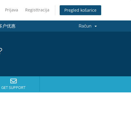
Prijava
Registtracija
Pregled košarice
客户优惠
Račun
?
GET SUPPORT