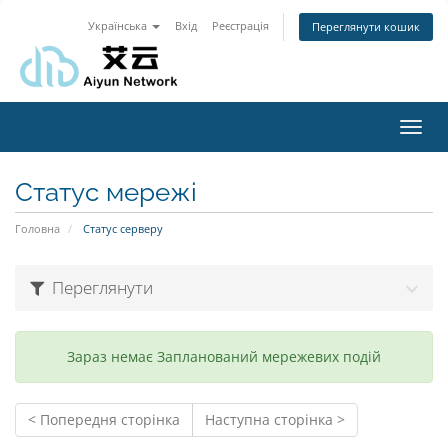
Українська
Вхід
Реєстрація
Переглянути кошик
Toggl
navig
Статус мережі
Головна
Статус серверу
Переглянути
Зараз немає Запланований мережевих подій
< Попередня сторінка
Наступна сторінка >