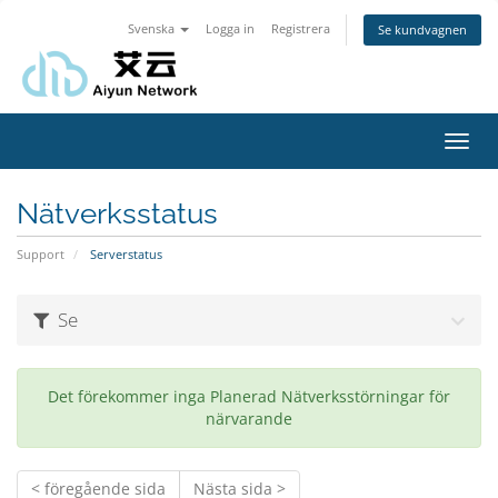
Svenska
Logga in
Registrera
Se kundvagnen
Toggl
navig
Nätverksstatus
Support
Serverstatus
Se
Det förekommer inga Planerad Nätverksstörningar för
närvarande
< föregående sida
Nästa sida >