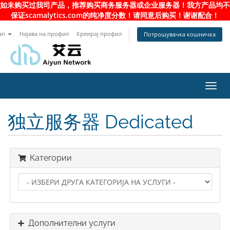
如未购买过我司产品，推荐购买商务服务器或企业服务器！我方产品均不
保证scamalytics.com的纯净度分数！请同意后购买！谢谢配合！
an
Најава на профил
Креирај профил
Потрошувачка кошничка
Toggl
navig
独立服务器 Dedicated
Категории
Дополнителни услуги