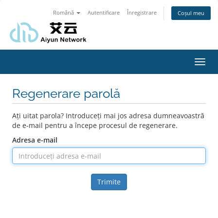
Română
Autentificare
Înregistrare
Coșul meu
Navi
Toggl
Regenerare parolă
Ați uitat parola? Introduceți mai jos adresa dumneavoastră
de e-mail pentru a începe procesul de regenerare.
Adresa e-mail
Trimite