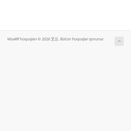
Müəllif hüquqları © 2026 艾云. Bütün hüquqlar qorunur.