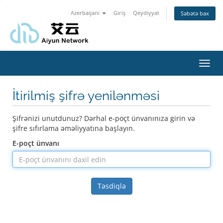
Azerbaijani
Giriş
Qeydiyyat
Səbətə bax
Naviq
keçid
İtirilmiş şifrə yenilənməsi
Şifrənizi unutdunuz? Dərhal e-poçt ünvanınıza girin və
şifre sıfırlama əməliyyatına başlayın.
E-poçt ünvanı
Təsdiqlə