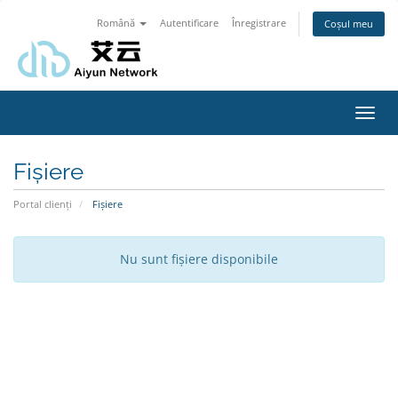
Română
Autentificare
Înregistrare
Coșul meu
Navi
Toggl
Fișiere
Portal clienți
Fișiere
Nu sunt fișiere disponibile