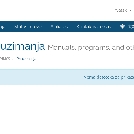
Hrvatski
nja
Status mreže
Affiliates
Kontaktirajte nas
大
euzimanja
Manuals, programs, and oth
WHMCS
Preuzimanja
Nema datoteka za prikaza