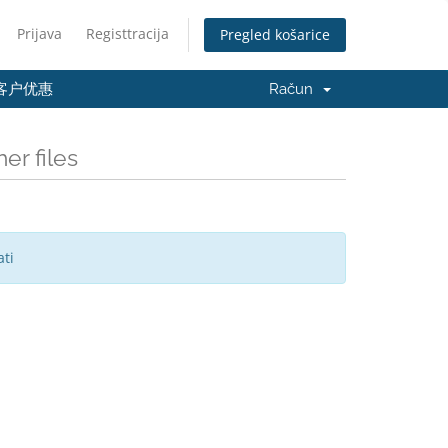
Prijava
Registtracija
Pregled košarice
客户优惠
Račun
er files
ti