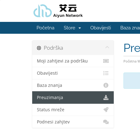
Početna
Store
Obavijesti
Baza zna
Pr
Podrška
Moji zahtjevi za podršku
Početna 
Obavijesti
Baza znanja
Preuzimanja
Status mreže
Podnesi zahjtev