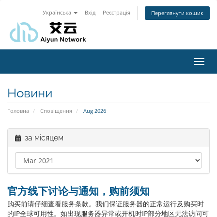
Українська
Вхід
Реєстрація
Переглянути кошик
Toggl
navig
Новини
Головна
Сповіщення
Aug 2026
за місяцем
官方线下讨论与通知，购前须知
购买前请仔细查看服务条款。我们保证服务器的正常运行及购买时
的IP全球可用性。如出现服务器异常或开机时IP部分地区无法访问可