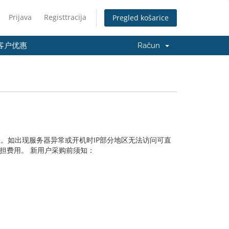
Prijava
Registtracija
Pregled košarice
客户优惠
Račun
。如出现服务器异常或开机时IP部分地区无法访问可直
担费用。 新用户采购前须知：