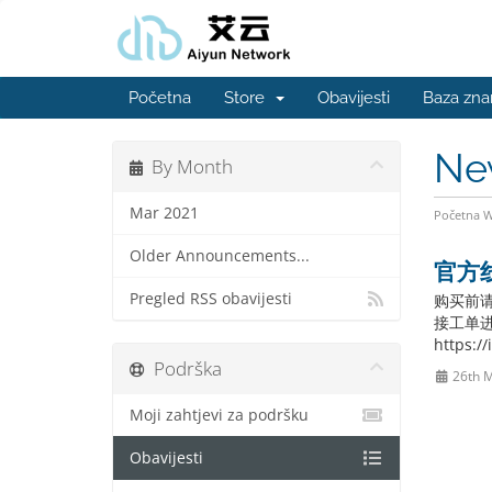
Početna
Store
Obavijesti
Baza zna
Ne
By Month
Mar 2021
Početna 
Older Announcements...
官方
Pregled RSS obavijesti
购买前
接工单进
https:/
Podrška
26th 
Moji zahtjevi za podršku
Obavijesti