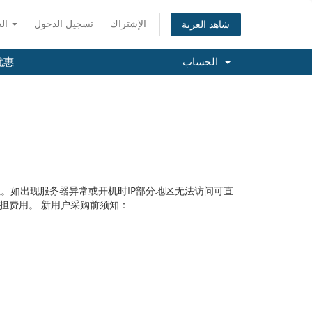
الإشتراك
تسجيل الدخول
العربية
شاهد العربة
الحساب
优惠
。如出现服务器异常或开机时IP部分地区无法访问可直
担费用。 新用户采购前须知：