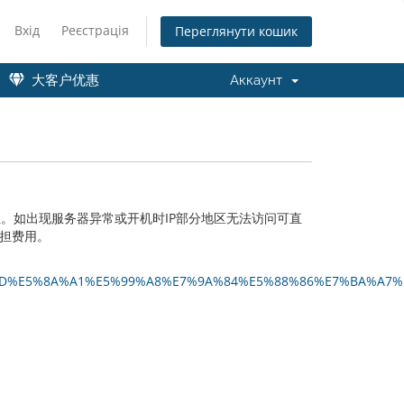
Вхід
Реєстрація
Переглянути кошик
大客户优惠
Аккаунт
知
。如出现服务器异常或开机时IP部分地区无法访问可直
承担费用。
6%9C%8D%E5%8A%A1%E5%99%A8%E7%9A%84%E5%88%86%E7%BA%A7