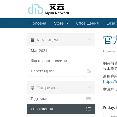
Головна
Store
Сповіщення
База 
官
за місяцем
Mar 2021
Головна
більш ранні новини...
购买前
接工单进
Перегляд RSS
新用户
https:
Підтримка
交流群
Підтримка
Friday,
Сповіщення