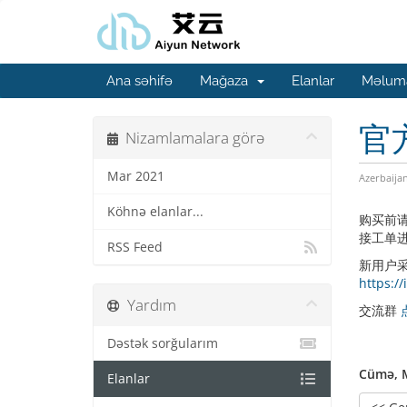
Ana səhifə
Mağaza
Elanlar
Məluma
官
Nizamlamalara görə
Mar 2021
Azerbaija
Köhnə elanlar...
购买前
接工单进
RSS Feed
新用户
https:
Yardım
交流群
Dəstək sorğularım
Cümə, M
Elanlar