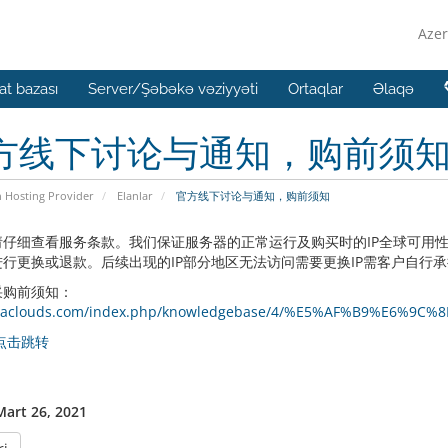
Azer
t bazası
Server/Şəbəkə vəziyyəti
Ortaqlar
Əlaqə
方线下讨论与通知，购前须
n Hosting Provider
Elanlar
官方线下讨论与通知，购前须知
请仔细查看服务条款。我们保证服务器的正常运行及购买时的IP全球可用性
行更换或退款。后续出现的IP部分地区无法访问需要更换IP需客户自行
采购前须知：
//iaclouds.com/index.php/knowledgebase/4/%E5%AF%B9%E
点击跳转
art 26, 2021