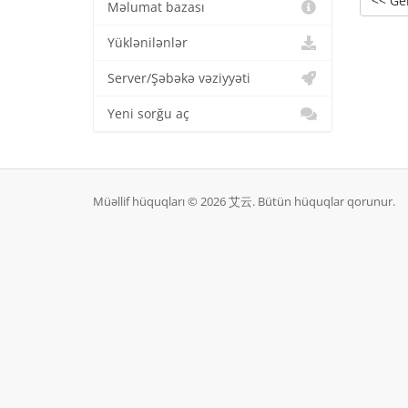
<< Ge
Məlumat bazası
Yüklənilənlər
Server/Şəbəkə vəziyyəti
Yeni sorğu aç
Müəllif hüquqları © 2026 艾云. Bütün hüquqlar qorunur.