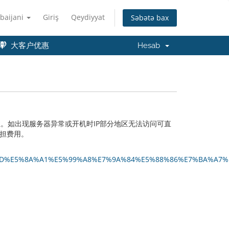
baijani
Giriş
Qeydiyyat
Səbətə bax
大客户优惠
Hesab
知
。如出现服务器异常或开机时IP部分地区无法访问可直
承担费用。
6%9C%8D%E5%8A%A1%E5%99%A8%E7%9A%84%E5%88%86%E7%BA%A7