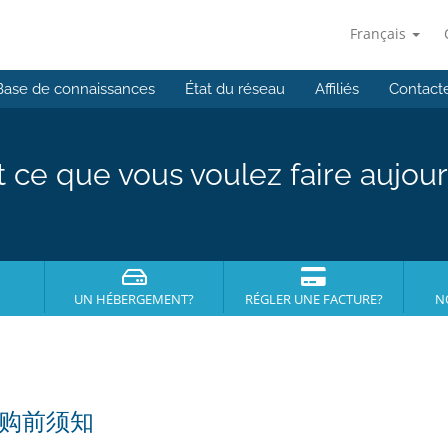
Français
Base de connaissances
État du réseau
Affiliés
Contact
t ce que vous voulez faire aujour
UN HÉBERGEMENT?
RÉGLER UNE FACTURE?
N
购前须知