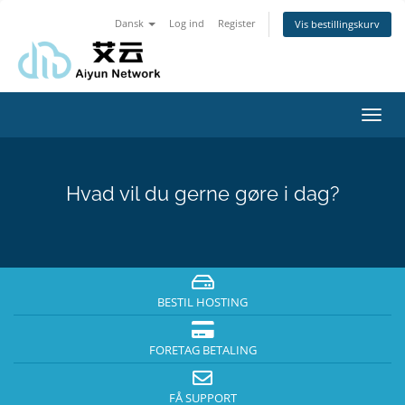
Dansk
Log ind
Register
Vis bestillingskurv
Toggl
navig
Hvad vil du gerne gøre i dag?
BESTIL HOSTING
FORETAG BETALING
FÅ SUPPORT