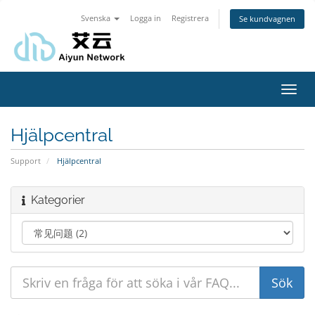
Svenska
Logga in
Registrera
Se kundvagnen
Toggl
navig
Hjälpcentral
Support
Hjälpcentral
Kategorier