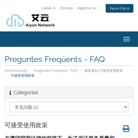
Català
Entrada
Registrar-se
Veure Carro
Toggl
navig
Preguntes Freqüents - FAQ
Administració
Preguntes Freqüents - FAQ
服务条款/可接受使用政策
可接受使用政策
Categories
可接受使用政策