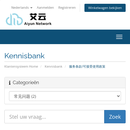
Nederlands
Aanmelden
Registreren
Winkelwagen bekijken
Navig
in-/u
Kennisbank
Klantensysteem Home
Kennisbank
服务条款/可接受使用政策
Categorieën