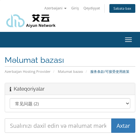
Azerbaijani
Giriş
Qeydiyyat
Səbətə bax
Naviq
keçid
Məlumat bazası
Azerbaijan Hosting Provider
Məlumat bazası
服务条款/可接受使用政策
Kateqoriyalar