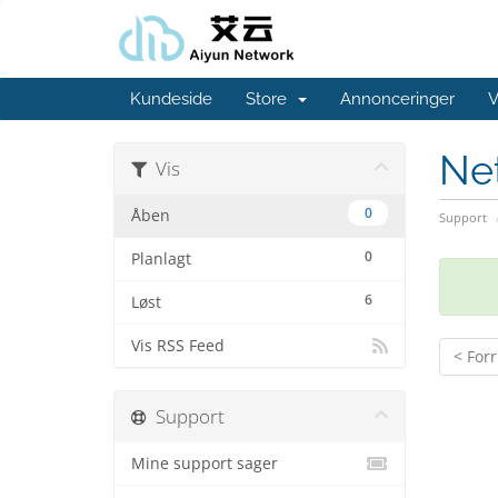
Kundeside
Store
Annonceringer
V
Ne
Vis
0
Åben
Support
0
Planlagt
6
Løst
Vis RSS Feed
< Forr
Support
Mine support sager