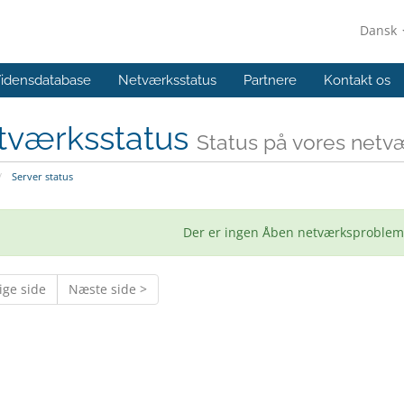
Dansk
idensdatabase
Netværksstatus
Partnere
Kontakt os
tværksstatus
Status på vores netv
Server status
Der er ingen Åben netværksproblemer
ige side
Næste side >