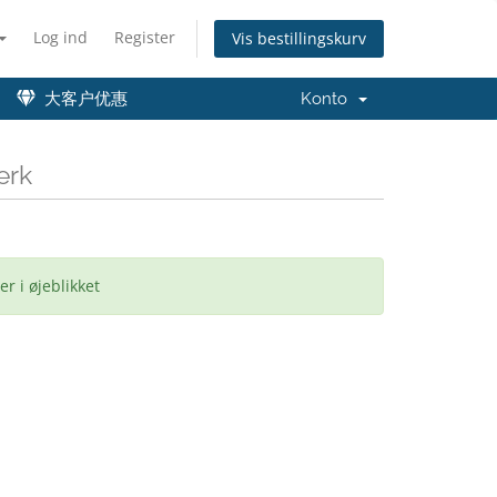
Log ind
Register
Vis bestillingskurv
大客户优惠
Konto
ærk
 i øjeblikket