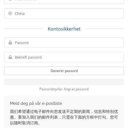
Kontosikkerhet
Generer passord
Passordstyrke: Angi et passord
Meld deg på vår e-postliste
我们希望通过电子邮件向您发送不定期的新闻，信息和特别优
惠。要加入我们的邮件列表，只需在下面的方框中打勾。您可
以随时取消订阅。