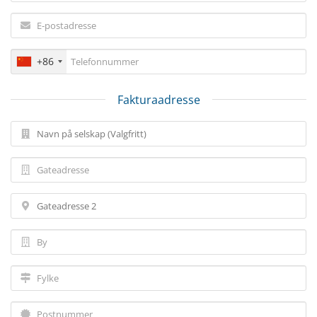
+86
Fakturaadresse