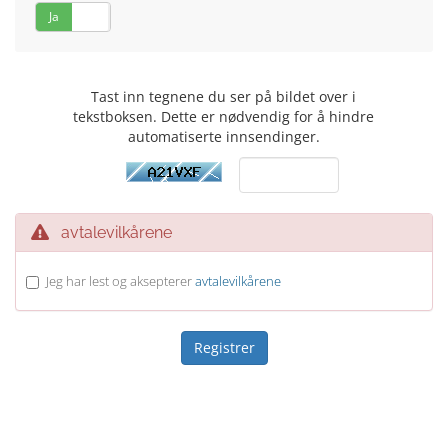
Ja
Nei
Tast inn tegnene du ser på bildet over i
tekstboksen. Dette er nødvendig for å hindre
automatiserte innsendinger.
avtalevilkårene
Jeg har lest og aksepterer
avtalevilkårene