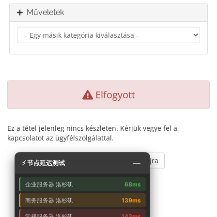
Műveletek
Elfogyott
Ez a tétel jelenleg nincs készleten. Kérjük vegye fel a
kapcsolatot az ügyfélszolgálattal.
Menj vissza és próbáld újra
—
⚡ 节点延迟测试
企业服务器 洛杉矶
68ms
商务服务器 洛杉矶
139ms
常规服务器 洛杉矶
143ms