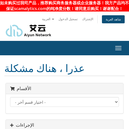
如未购买过我司产品，推荐购买商务服务器或企业服务器！我方产品均不
保证scamalytics.com的纯净度分数！请同意后购买！谢谢配合！
الإشتراك
تسجيل الدخول
العربية
شاهد العربة
Toggl
navig
عذرا ، هناك مشكلة
الأقسام
الإجراءات