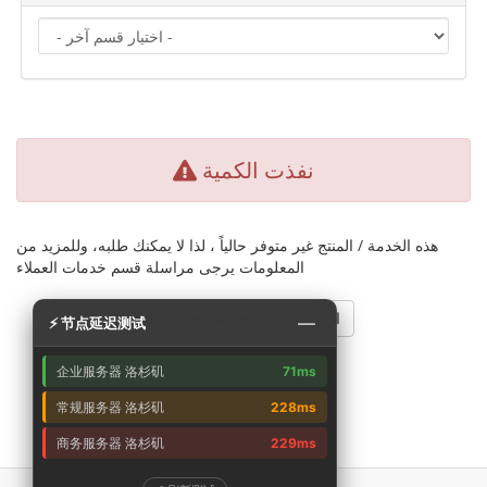
نفذت الكمية
هذه الخدمة / المنتج غير متوفر حالياً ، لذا لا يمكنك طلبه، وللمزيد من
المعلومات يرجى مراسلة قسم خدمات العملاء
ارجع للخلف & واعد التجربة
—
⚡ 节点延迟测试
企业服务器 洛杉矶
71ms
常规服务器 洛杉矶
228ms
商务服务器 洛杉矶
229ms