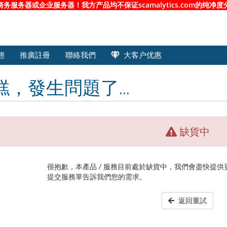
服务器或企业服务器！我方产品均不保证scamalytics.com的纯
態
推廣註冊
聯絡我們
大客户优惠
糕，發生問題了...
缺貨中
很抱歉，本產品 / 服務目前處於缺貨中，我們會盡快提
提交服務單告訴我們您的需求。
返回重試