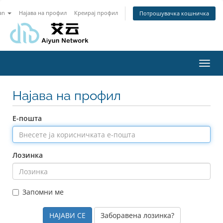
an
Најава на профил
Креирај профил
Потрошувачка кошничка
Toggl
navig
Најава на профил
Е-пошта
Лозинка
Запомни ме
Заборавена лозинка?