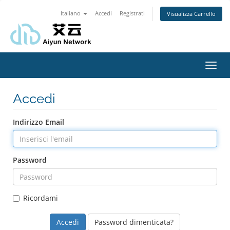
Italiano
Accedi
Registrati
Visualizza Carrello
Attiv
Navi
Accedi
Indirizzo Email
Password
Ricordami
Password dimenticata?