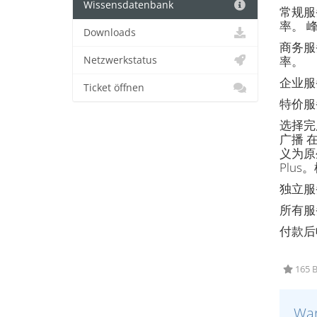
Wissensdatenbank
常规服
率。 
Downloads
商务服
率。
Netzwerkstatus
企业服
Ticket öffnen
特价服
选择完
广播 在
义为原生
Plu
独立服
所有服
付款后
165 B
War