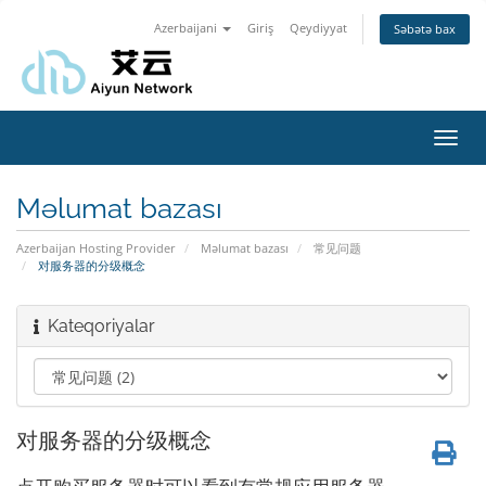
Azerbaijani
Giriş
Qeydiyyat
Səbətə bax
Naviq
keçid
Məlumat bazası
Azerbaijan Hosting Provider
Məlumat bazası
常见问题
对服务器的分级概念
Kateqoriyalar
对服务器的分级概念