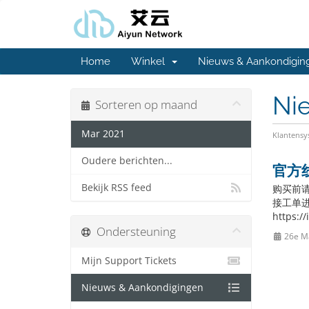
Home
Winkel
Nieuws & Aankondigin
Ni
Sorteren op maand
Mar 2021
Klantens
Oudere berichten...
官方
Bekijk RSS feed
购买前
接工单进
https:/
Ondersteuning
26e M
Mijn Support Tickets
Nieuws & Aankondigingen